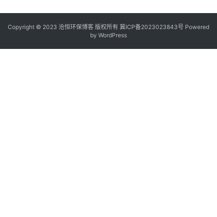
Copyright © 2023 沧恒环保博客 版权所有
冀ICP备2023023843号
Powered
by
WordPress