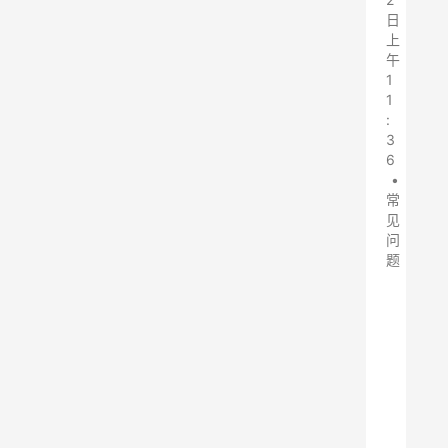
日
上
午
1
1
:
3
6
•
常
见
问
题
袋
式
除
尘
器