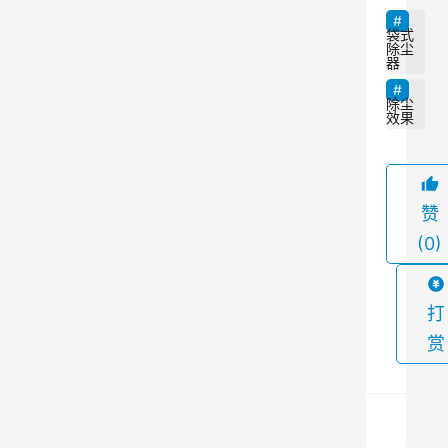
系
到
袋式
除尘
生
器
产
除尘
环
效果
境
的
清
赞
洁
(0)
与
安
打
全
。
赏
然
而
，