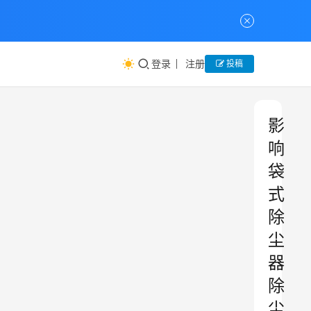
登录
注册
投稿
影
响
袋
式
除
尘
器
除
尘