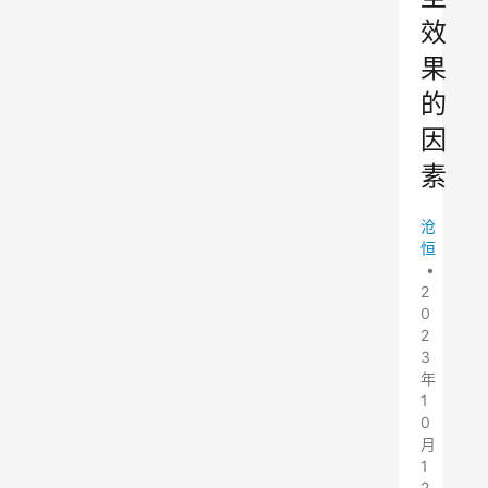
效
果
的
因
素
沧
恒
•
2
0
2
3
年
1
0
月
1
2