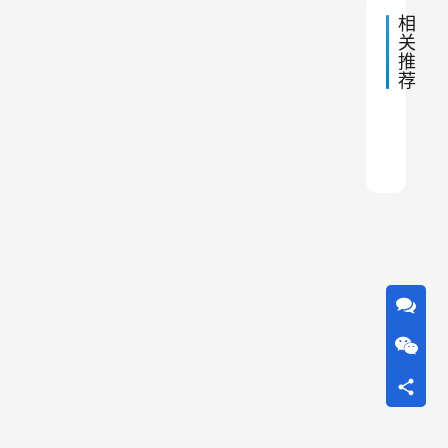
响
及
相
各
，
关
部
推
包
件
荐
的
括
维
气
护
脉冲
脉冲
脉冲
除尘
矿山
除尘
除尘
铸造
除尘
除尘
体
性
质
、
除
尘
器
的
设
计
参