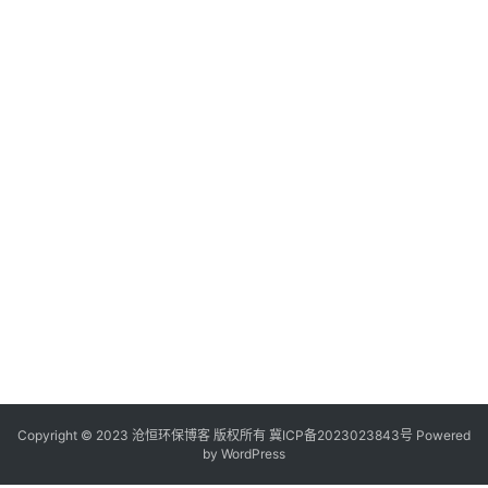
Copyright © 2023 沧恒环保博客 版权所有
冀ICP备2023023843号
Powered
by
WordPress