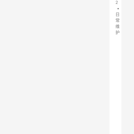
2
•
日
常
维
护
采
石
场
、
除
尘
器
、
治
理
方