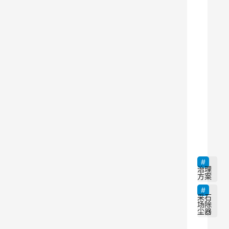
、
效
果
评
价
。
采
9
石
场
作
为
治理
方案
一
种
采石
场除
重
尘器
要