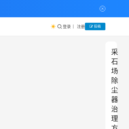
登录
注册
投稿
采
石
场
除
尘
器
治
理
方