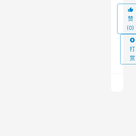
的
工
赞
业
(0)
生
产
基
打
地
赏
，
贡
献
了
大
常
量
温
的
除
尘
建
上
布
一
筑
篇
袋