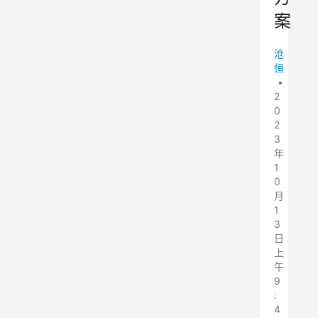
案
沧
恒
•
2
0
2
3
年
1
0
月
1
3
日
上
午
9
:
4