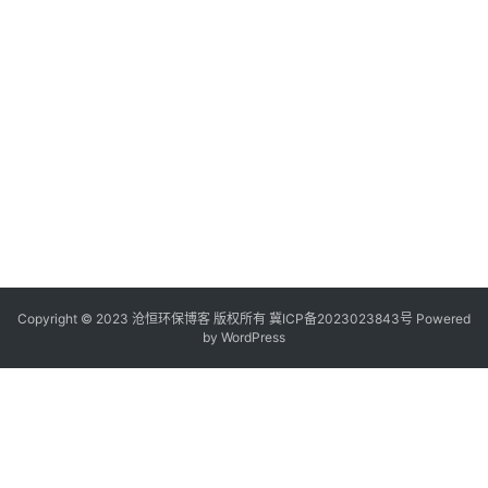
Copyright © 2023 沧恒环保博客 版权所有
冀ICP备2023023843号
Powered
by
WordPress