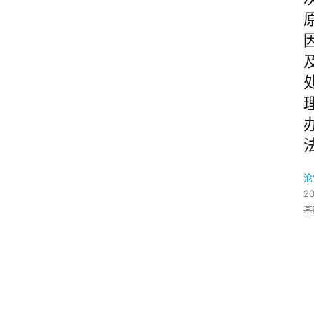
沧
2
基