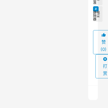
。
准
正
静电
确
除尘
器
操
作
静
赞
电
(0)
除
尘
器
打
非
赏
常
重
要
，
因