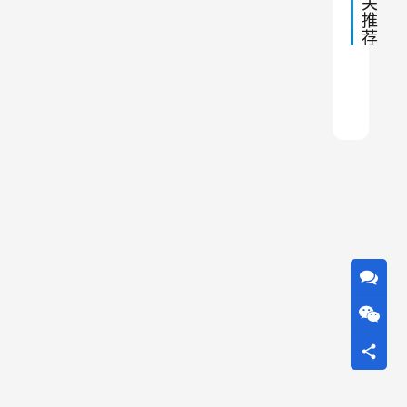
关
与
全
推
处
性
荐
理
。
方
法
本
单机
除尘
车间
单机
单机
工业
除尘
铸造
co催
熔炼
文
将
介
绍
操
作
静
电
除
尘
器
的