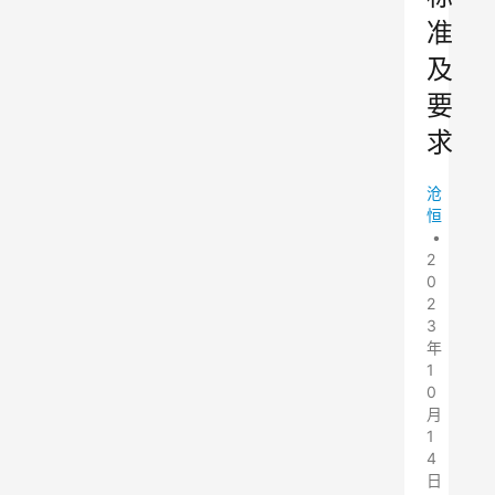
准
及
要
求
沧
恒
•
2
0
2
3
年
1
0
月
1
4
日