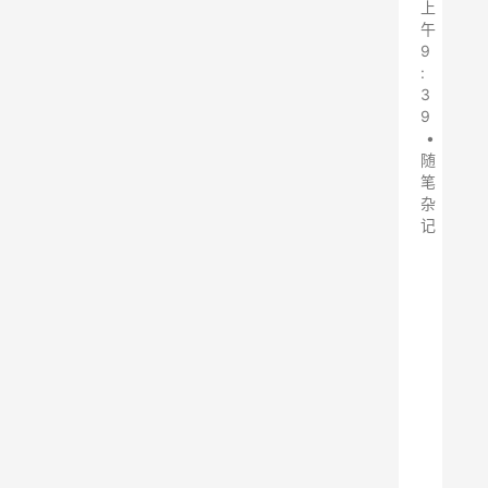
上
午
9
:
3
9
•
随
笔
杂
记
简
介
：
静
电
除
尘