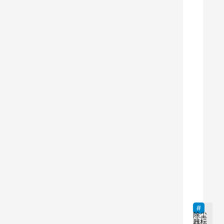
工
业
生
产
过
程
中
产
生
的
粉
尘
9
和
颗
粒
物
除尘
器标