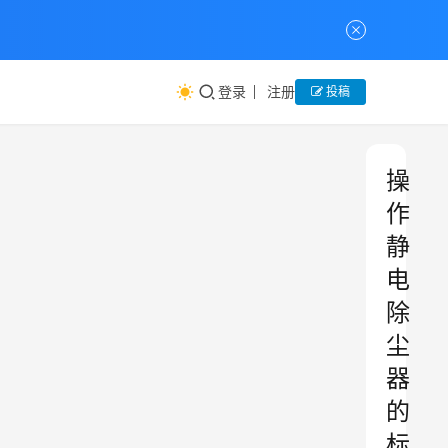
登录
注册
投稿
操
作
静
电
除
尘
器
的
标