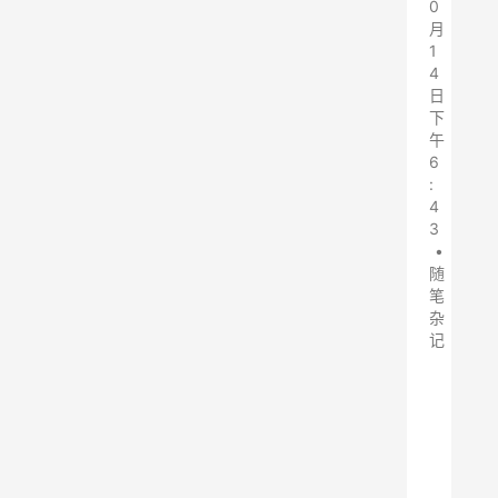
0
月
1
4
日
下
午
6
:
4
3
•
随
笔
杂
记
静
电
除
尘