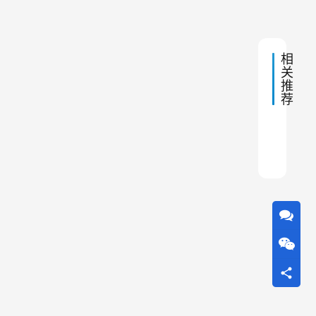
除
电
6:52
尘
除
器
尘
收
相
尘
器
关
效
是
推
果
荐
比
一
较
种
难
单机
单机
除尘
食品
木器
中频
采石
除尘
亿城
滤筒
常
用
于
工
业
环
境
中
的