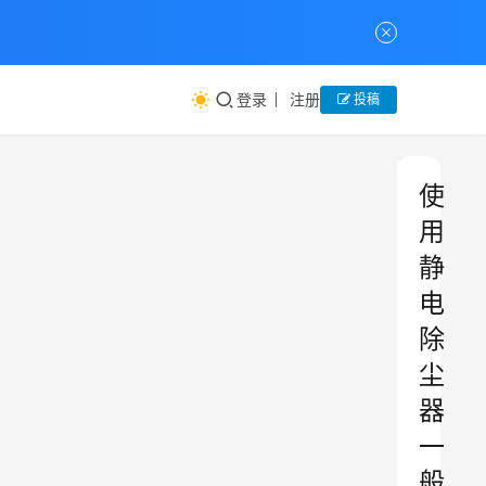
登录
注册
投稿
使
用
静
电
除
尘
器
一
般