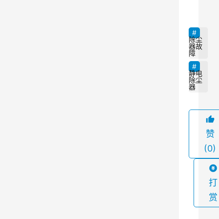
议
, 
检
除尘
器故
查
障
, 
静电
更
除尘
器
换
, 
故
赞
障
(0)
排
除
.
打
赏
使
用