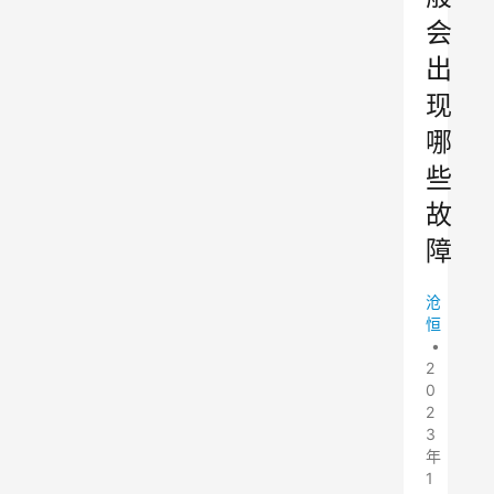
会
出
现
哪
些
故
障
沧
恒
•
2
0
2
3
年
1