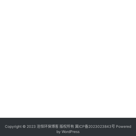
Copyright © 2023 沧恒环保博客 版权所有
冀ICP备2023023843号
Powered
by
WordPress