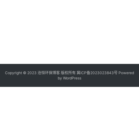
Copyright © 2023 沧恒环保博客 版权所有
冀ICP备2023023843号
Powered
by
WordPress