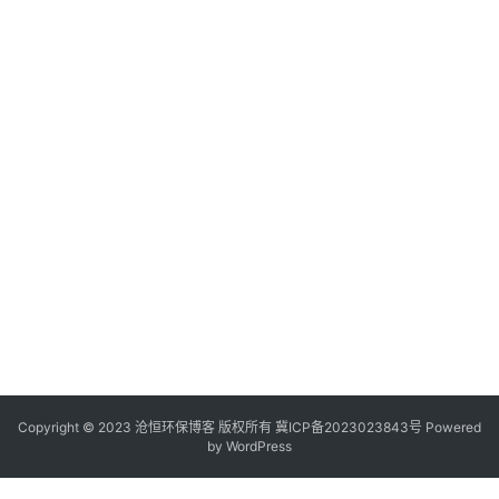
Copyright © 2023 沧恒环保博客 版权所有
冀ICP备2023023843号
Powered
by
WordPress