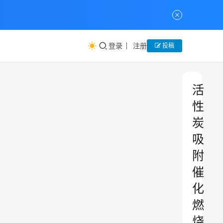
登录
注册
投稿
活
性
炭
吸
附
催
化
燃
烧