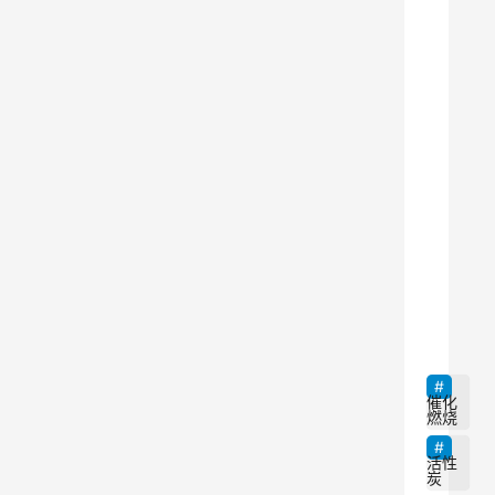
在
当
前
环
境
保
护
和
9
污
染
治
理
催化
燃烧
的
背
活性
炭
景