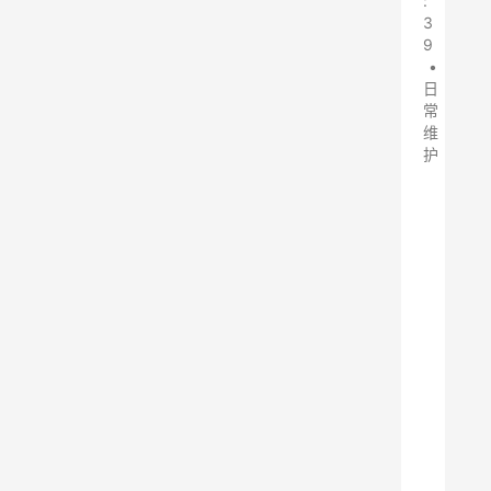
:
3
9
•
日
常
维
护
活
性
炭
，
吸
附
催
化
燃
烧