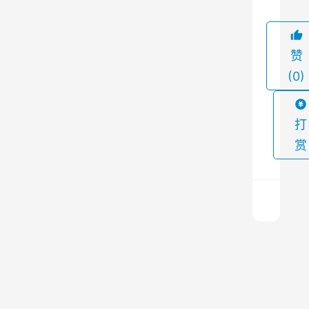
下
，
活
赞
性
(0)
炭
吸
打
附
赏
催
化
燃
烧
装
置
布
袋
成
除
为
尘
上
一
器
一