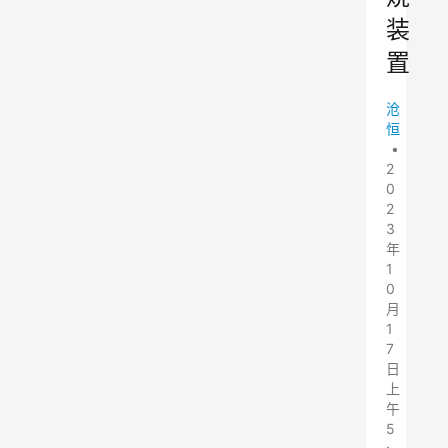
装
置
沧
恒
•
2
0
2
3
年
1
0
月
1
7
日
上
午
5