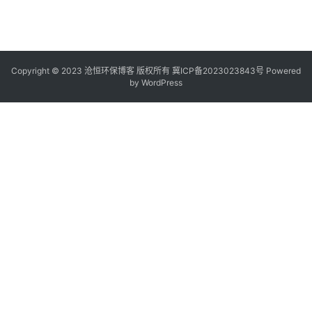
Copyright © 2023 沧恒环保博客 版权所有
冀ICP备2023023843号
Powered
by
WordPress