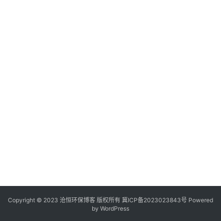
Copyright © 2023 沧恒环保博客 版权所有
冀ICP备2023023843号
Powered
by
WordPress