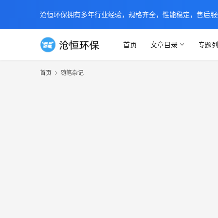
沧恒环保拥有多年行业经验，规格齐全，性能稳定，售后服务及时
首页
文章目录
专题
首页
随笔杂记