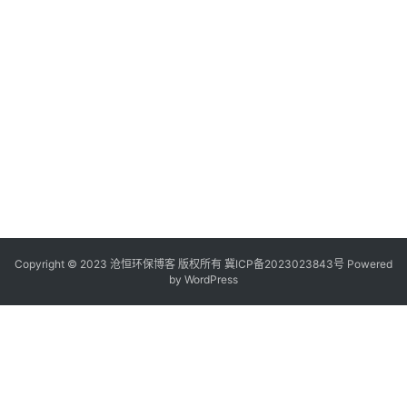
Copyright © 2023 沧恒环保博客 版权所有
冀ICP备2023023843号
Powered
by
WordPress