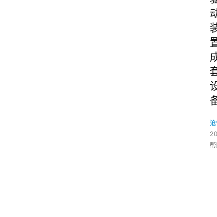
沧
2
帮