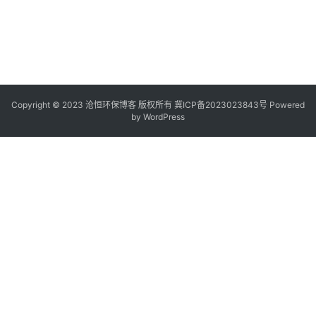
Copyright © 2023 沧恒环保博客 版权所有
冀ICP备2023023843号
Powered
by
WordPress