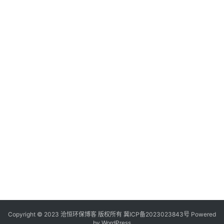
Copyright © 2023 沧恒环保博客 版权所有
冀ICP备2023023843号
Powered
by
WordPress