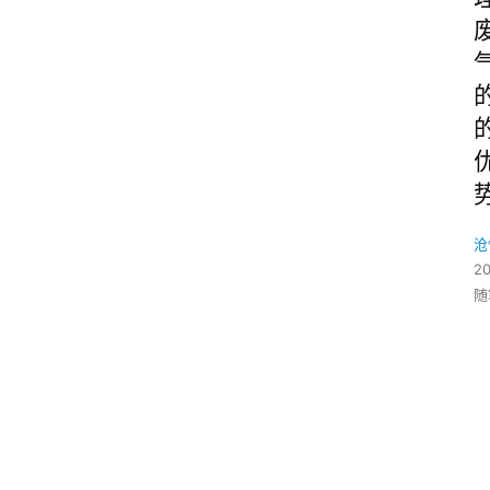
沧
2
随
O