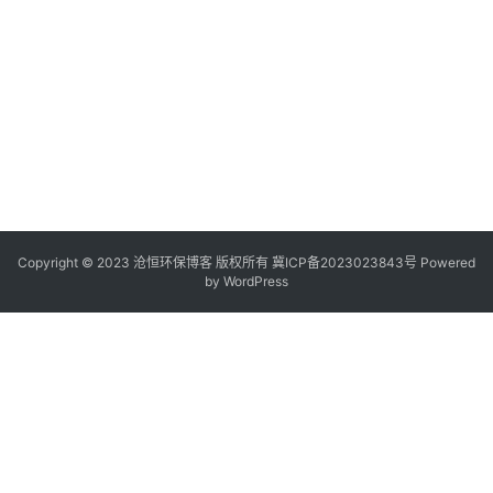
Copyright © 2023 沧恒环保博客 版权所有
冀ICP备2023023843号
Powered
by
WordPress