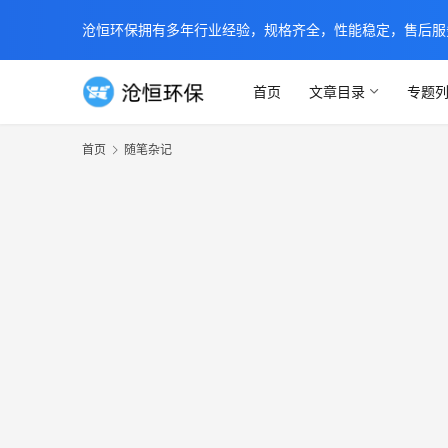
沧恒环保拥有多年行业经验，规格齐全，性能稳定，售后服务及时
首页
文章目录
专题
首页
随笔杂记