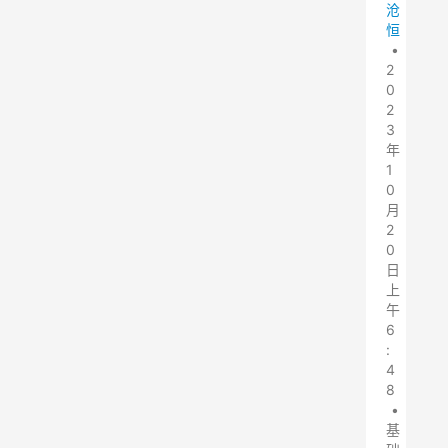
沧
恒
•
2
0
2
3
年
1
0
月
2
0
日
上
午
6
:
4
8
•
基