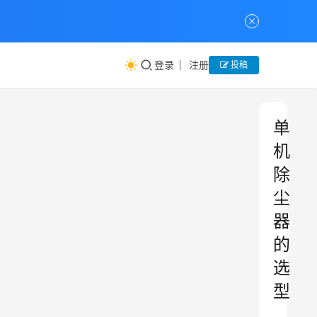
登录
注册
投稿
单
机
除
尘
器
的
选
型