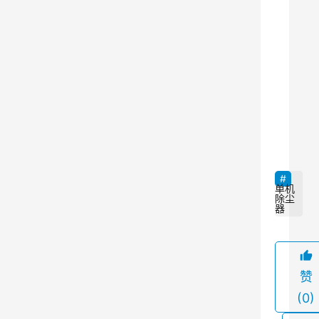
以
提
高
工
作
环
9
境
的
清
洁
单机
除尘
度
器
和
空
气
赞
质
(0)
量