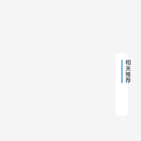
雾
考
炮
虑
机
下
2023
简
多
一
年10
介
篇
月20
种
日 上
午
因
6:58
素
，
相
如
关
除
推
荐
尘
效
应该
燃煤
布袋
脉冲
如何
布袋
布袋
混凝
混凝
布袋
率
、
处
理
能