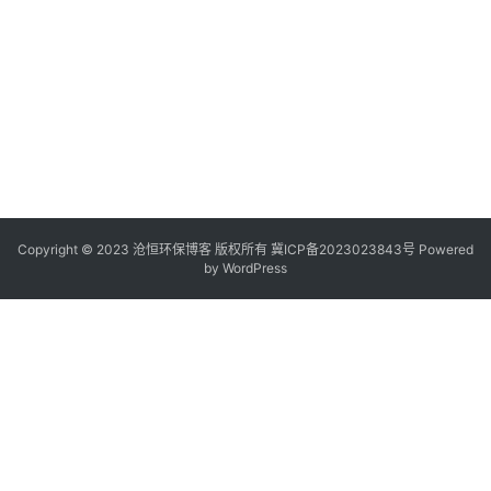
Copyright © 2023 沧恒环保博客 版权所有
冀ICP备2023023843号
Powered
by
WordPress