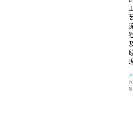
沧
2
随
O