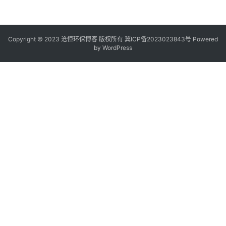
Copyright © 2023 沧恒环保博客 版权所有
冀ICP备2023023843号
Powered
by
WordPress