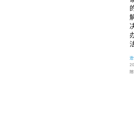
沧
2
随