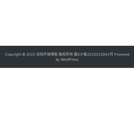
Copyright © 2023 沧恒环保博客 版权所有
冀ICP备2023023843号
Powered
by
WordPress