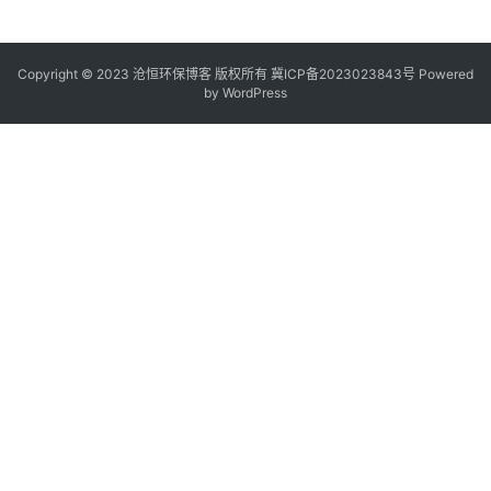
Copyright © 2023 沧恒环保博客 版权所有
冀ICP备2023023843号
Powered
by
WordPress