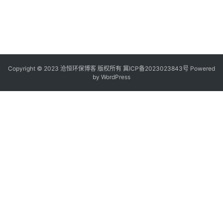
Copyright © 2023 沧恒环保博客 版权所有
冀ICP备2023023843号
Powered
by
WordPress