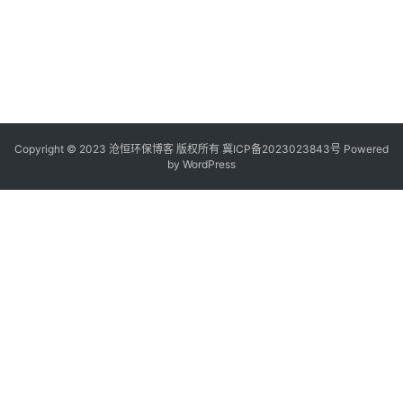
Copyright © 2023 沧恒环保博客 版权所有
冀ICP备2023023843号
Powered
by
WordPress