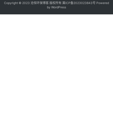
Copyright © 2023 沧恒环保博客 版权所有
冀ICP备2023023843号
Powered
by
WordPress