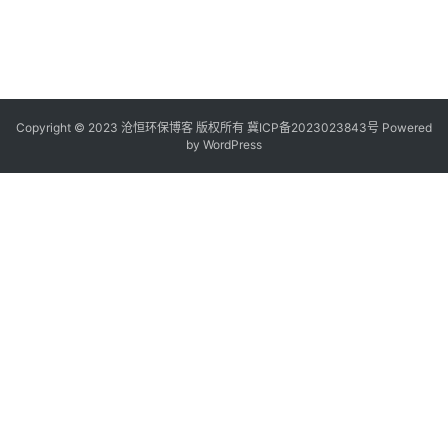
Copyright © 2023 沧恒环保博客 版权所有
冀ICP备2023023843号
Powered
by
WordPress