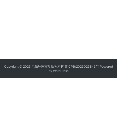
Copyright © 2023 沧恒环保博客 版权所有
冀ICP备2023023843号
Powered
by
WordPress