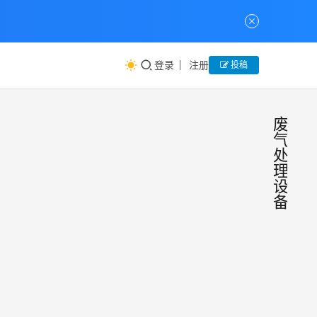
登录
注册
投稿
废
气
处
理
设
备
等离
常
见
子废
问
题
气处
工业
理设
发展