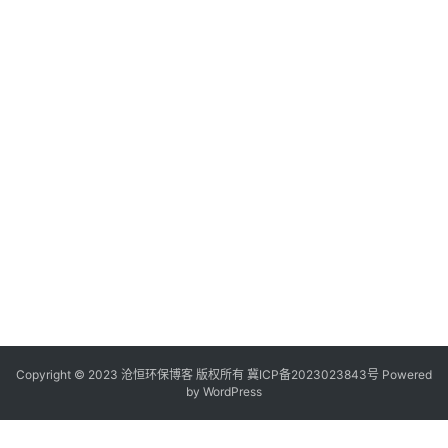
Copyright © 2023 沧恒环保博客 版权所有
冀ICP备2023023843号
Powered
by
WordPress