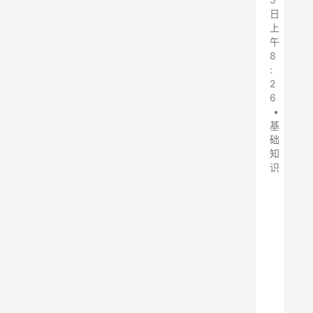
日
上
午
8
:
2
6
•
基
础
知
识
脉
冲
式
布
袋
除