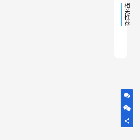
设
袋
相
计
除
关
厂
推
家
尘
荐
器
采
300
砂石
电厂
布袋
沥青
布袋
布袋
布袋
江苏
布袋
用
先
进
的
脉
冲
清
灰
技
术
，