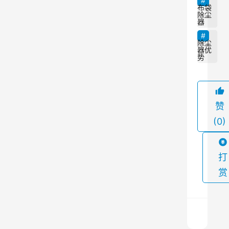
布
布袋
除尘
袋
器
除
除尘
尘
器优
势
器
的
优
赞
势
(0)
，
并
探
打
讨
赏
其
在
工
业