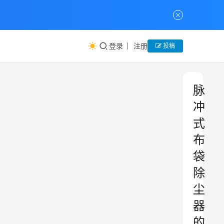
登录
注册
投稿
脉
冲
式
布
袋
除
尘
器
的