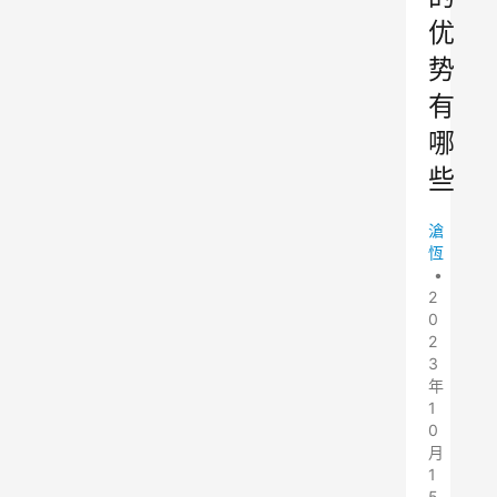
优
势
有
哪
些
滄
恆
•
2
0
2
3
年
1
0
月
1
5