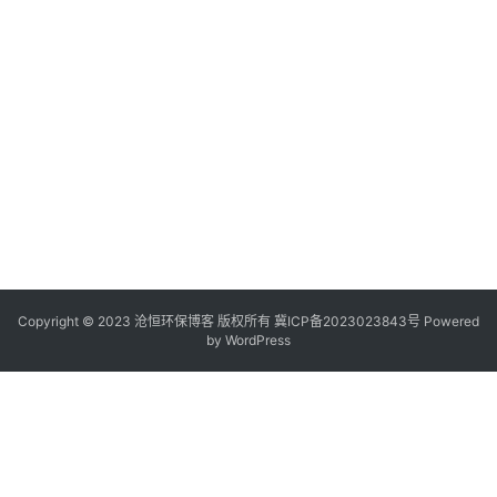
Copyright © 2023 沧恒环保博客 版权所有
冀ICP备2023023843号
Powered
by
WordPress