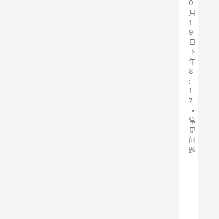
0
月
1
9
日
下
午
8
:
1
7
•
常
见
问
题
活
性
炭
吸