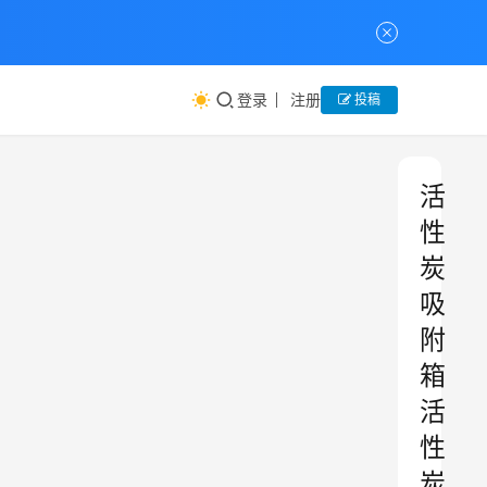
登录
注册
投稿
活
性
炭
吸
附
箱
活
性
炭