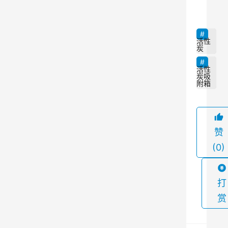
通
过
活
活性
炭
性
炭
活性
炭吸
吸
附箱
附
有
害
赞
物
(0)
质
，
打
提
供
赏
清
洁