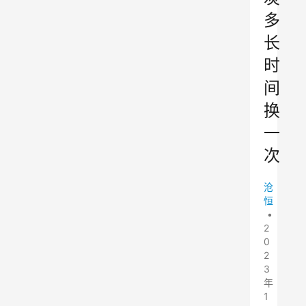
多
长
时
间
换
一
次
沧
恒
•
2
0
2
3
年
1