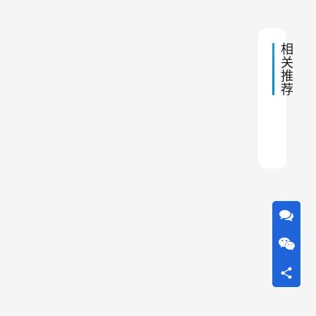
8:27
油
箱
器
中
相
的
关
推
活
荐
性
炭
喷涂
布袋
布袋
滤袋
机器
袋式
有效
布袋
除尘
铝合
需
要
多
长
时
间
更
换
一
次