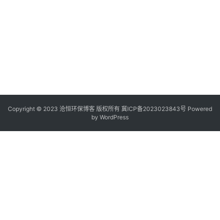
Copyright © 2023 沧恒环保博客 版权所有
冀ICP备2023023843号
Powered
by
WordPress