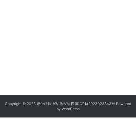
Copyright © 2023 沧恒环保博客 版权所有
冀ICP备2023023843号
Powered
by
WordPress