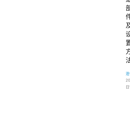
沧
2
日