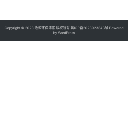
Copyright © 2023 沧恒环保博客 版权所有
冀ICP备2023023843号
Powered
by
WordPress