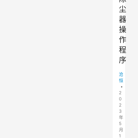
尘
器
操
作
程
序
沧
恒
•
2
0
2
3
年
5
月
1