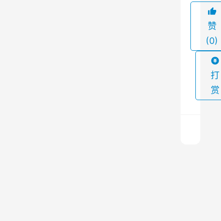
。
赞
布
(0)
袋
除
尘
打
器
赏
是
一
种
常
用
加
的
气
除
砖
尘
和
上
标
一
设
篇
砖
2023
备