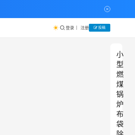
登录
注册
投稿
小
型
燃
煤
锅
炉
布
袋
除