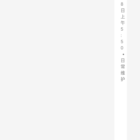
8
日
上
午
5
:
5
0
•
日
常
维
护
小
型
燃
煤