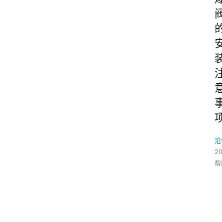
沧
2
帮