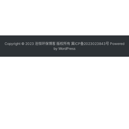
Copyright © 2023 沧恒环保博客 版权所有
冀ICP备2023023843号
Powered
by
WordPress