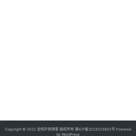
Copyright © 2023 沧恒环保博客 版权所有
冀ICP备2023023843号
Powered
by
WordPress