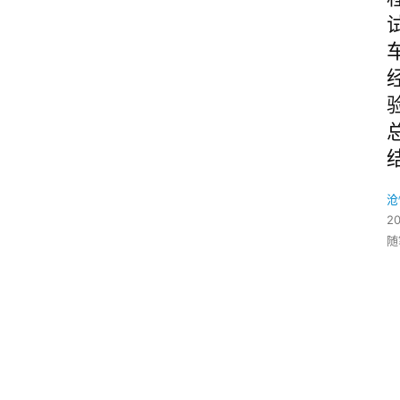
沧
2
随