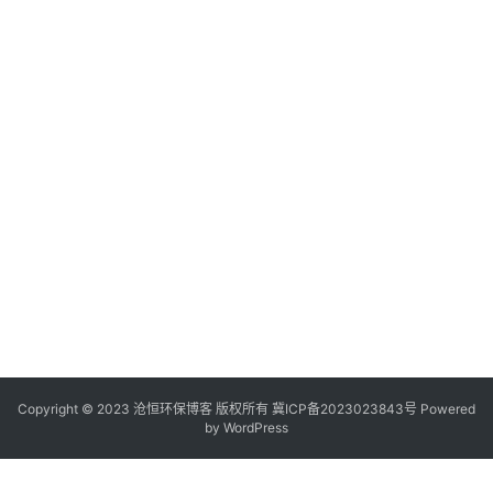
Copyright © 2023 沧恒环保博客 版权所有
冀ICP备2023023843号
Powered
by
WordPress