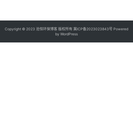
Copyright © 2023 沧恒环保博客 版权所有
冀ICP备2023023843号
Powered
by
WordPress