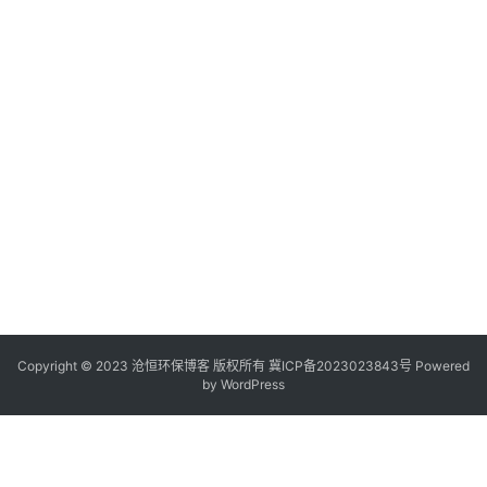
Copyright © 2023 沧恒环保博客 版权所有
冀ICP备2023023843号
Powered
by
WordPress