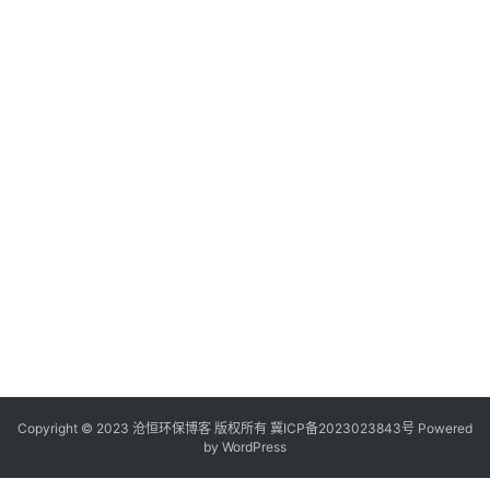
Copyright © 2023 沧恒环保博客 版权所有
冀ICP备2023023843号
Powered
by
WordPress