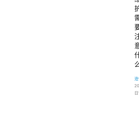
沧
2
日