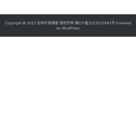
Copyright © 2023 沧恒环保博客 版权所有
冀ICP备2023023843号
Powered
by
WordPress