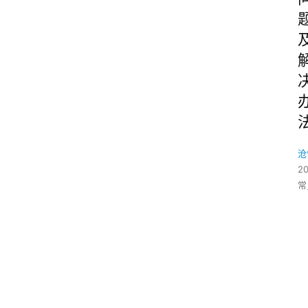
沧
2
常