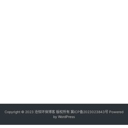
Copyright © 2023 沧恒环保博客 版权所有
冀ICP备2023023843号
Powered
by
WordPress