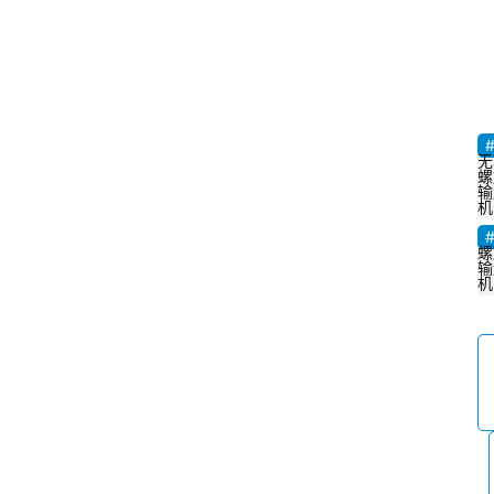
无
螺
输
机
螺
输
机
首
页