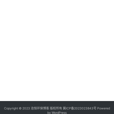
Copyright © 2023 沧恒环保博客 版权所有
冀ICP备2023023843号
Powered
by
WordPress