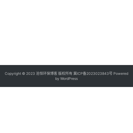
Copyright © 2023 沧恒环保博客 版权所有
冀ICP备2023023843号
Powered
by
WordPress