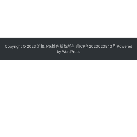
Copyright © 2023 沧恒环保博客 版权所有
冀ICP备2023023843号
Powered
by
WordPress